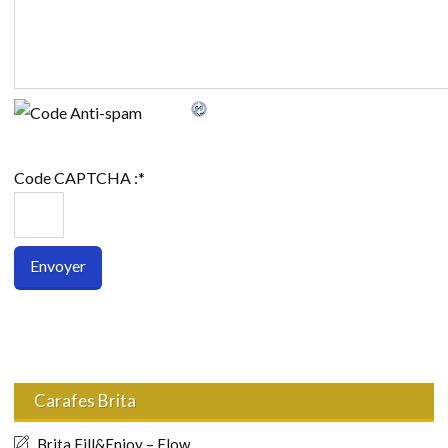
Code CAPTCHA :
*
Carafes Brita
Brita Fill&Enjoy – Flow