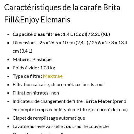
Caractéristiques de la carafe Brita
Fill&Enjoy Elemaris
Capacité d’eau filtrée : 1.4 L (Cool) / 2.2L (XL)
Dimensions : 25 x 26.5 x 10 cm (2,4 L) / 25.6 x 27.8 x 13.4
cm (3.4 L)
Matière : Plastique
Poids à vide : 1.08 kg
Type de filtre :
Maxtra+
Filtration calcaire, chlore, métaux lourds : oui
Filtration nitrates : non
Indicateur de changement de filtre :
Brita Meter
(prend
en compte temps écoulé, volume filtré, et dureté de l’eau)
Clapet de remplissage automatique
Lavable au lave-vaisselle :
oui
, sauf le couvercle